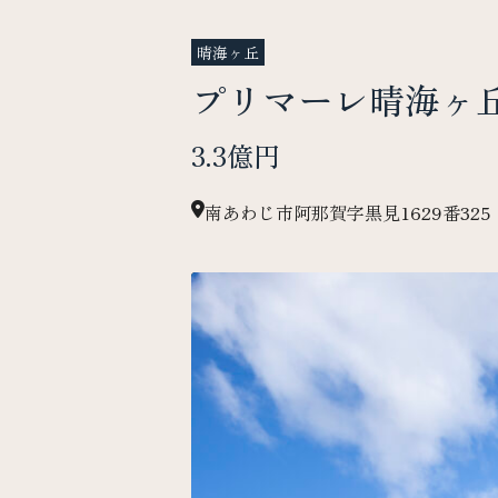
晴海ヶ丘
プリマーレ晴海ヶ丘
3.3億円
南あわじ市阿那賀字黒見1629番32